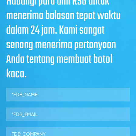
Hubungi para ahli RSG untuk
menerima balasan tepat waktu
dalam 24 jam. Kami sangat
senang menerima pertanyaan
Anda tentang membuat botol
kaca.