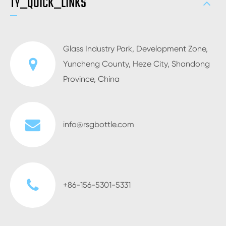
TY_QUICK_LINKS
Glass Industry Park, Development Zone,
Yuncheng County, Heze City, Shandong
Province, China
info@rsgbottle.com
+86-156-5301-5331