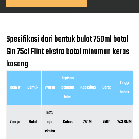
Spesifikasi dari bentuk bulat 750ml botol
Gin 75cl Flint ekstra botol minuman keras
kosong
Lapisan
Tinggi
Item #
Bentuk
Warna
penutup
Kapasitas
Berat
badan
leher
Batu
Vampir
Bulat
api
Gabus
750ML
750G
243.8MM
ekstra