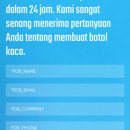
dalam 24 jam. Kami sangat
senang menerima pertanyaan
Anda tentang membuat botol
kaca.