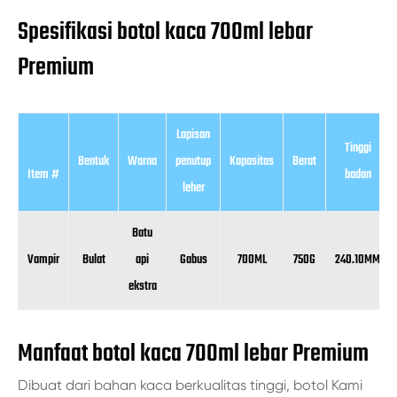
Spesifikasi botol kaca 700ml lebar
Premium
Lapisan
Tinggi
Bentuk
Warna
penutup
Kapasitas
Berat
Item #
badan
leher
Batu
Vampir
Bulat
api
Gabus
700ML
750G
240.10MM
ekstra
Manfaat botol kaca 700ml lebar Premium
Dibuat dari bahan kaca berkualitas tinggi, botol Kami