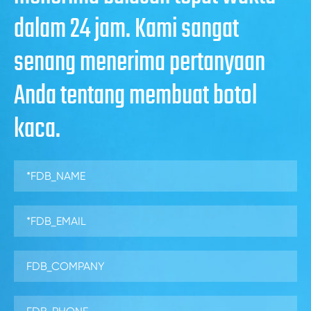
dalam 24 jam. Kami sangat
senang menerima pertanyaan
Anda tentang membuat botol
kaca.