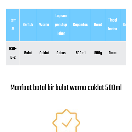
Lapisan
Item
Tinggi
Bentuk
Warna
penutup
Kapasitas
Berat
Diame
#
badan
leher
RSG-
Bulat
Coklat
Gabus
500ml
500g
0mm
0m
B-2
Manfaat botol bir bulat warna coklat 500ml