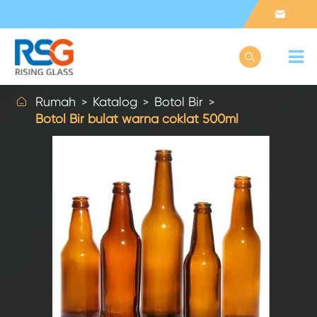



Rumah
Katalog
Botol Bir
Botol Bir bulat warna coklat 500ml