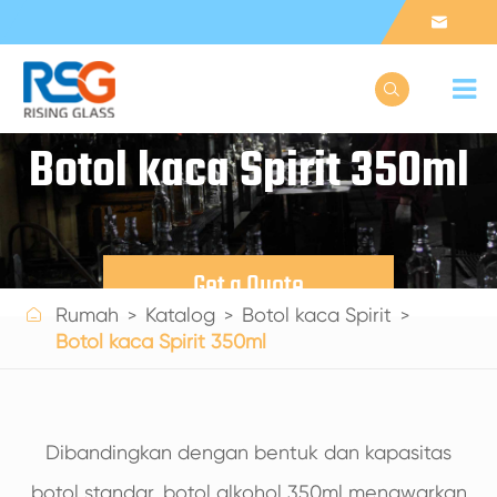


Botol kaca Spirit 350ml
Get a Quote

Rumah
Katalog
Botol kaca Spirit
Botol kaca Spirit 350ml
Dibandingkan dengan bentuk dan kapasitas
botol standar, botol alkohol 350ml menawarkan