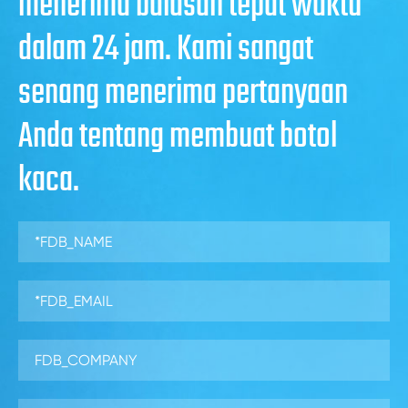
menerima balasan tepat waktu
dalam 24 jam. Kami sangat
senang menerima pertanyaan
Anda tentang membuat botol
kaca.