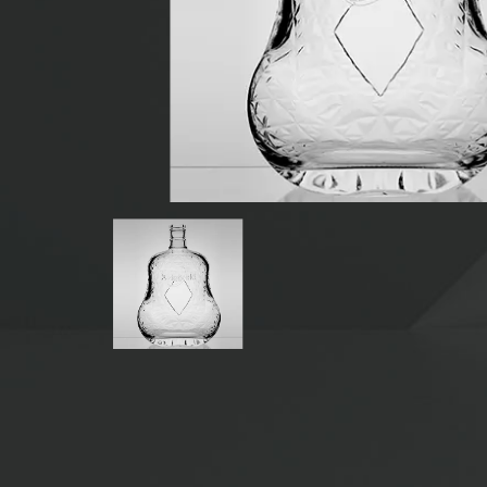
BOTOL MINUMAN KACA
BOTOL AIR KACA
STOPLES KACA
PENUTUP/PENUTUP/LABEL UNTUK KACA