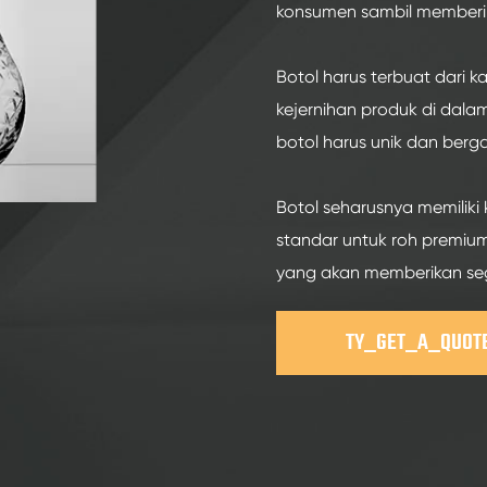
Botol kaca Spirit 200ml
konsumen sambil memberika
Botol kaca Spirit 250ml
Botol harus terbuat dari 
Botol kaca Spirit 375ml
kejernihan produk di da
Botol kaca Spirit 150ml
botol harus unik dan berg
Botol seharusnya memiliki 
standar untuk roh premium.
yang akan memberikan seg
TY_GET_A_QUOT