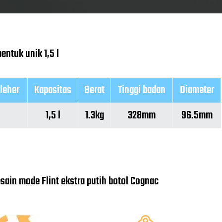
entuk unik 1,5 l
leher
Kapasitas
Berat
Tinggi badan
Diameter
1,5 l
1.3kg
328mm
96.5mm
esain mode Flint ekstra putih botol Cognac