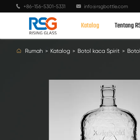
+86-156-5301-5331
info@rsgbottle.com


Katalog
Tentang R

Rumah
Katalog
Botol kaca Spirit
Botol
BOTOL KACA SPIRIT
BOTOL GELAS ANGGUR
BOTOL KACA SAMPANYE
BOTOL BIR
BOTOL MINYAK