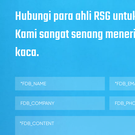
Hubungi para ahli RSG unt
Kami sangat senang mener
kaca.