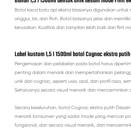
Bahan 1,5 l 1500ml bentuk unik desain mode Flint e
Botol kaca batu api ekstra biasanya digunakan untuk
anggur, bir, dan Roh. Botol biasanya jelas dan memil
kerusakan. Kualitas dan tampilan lebih baik dari flin
Label kustom 1,5 l 1500ml botol Cognac ekstra puti
Pengemasan dan pelabelan pada botol harus diperti
penting dalam menarik dan mempertahankan pelangga
unik dari cognac, seperti usia, asal, dan profil rasa
Seharusnya secara visual menarik dan mencerminkan 
Secara keseluruhan, botol Cognac ekstra putih Desain 
menarik konsumen yang sadar mode yang mencari produ
fungsional, dan secara visual menarik, dan mencermin