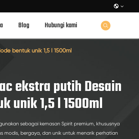

a
Blog
Hubungi kami

ode bentuk unik 1,5 l 1500ml
ac ekstra putih Desain
k unik 1,5 l 1500ml
 digunakan sebagai kemasan Spirit premium, khususnya
s modis, bergaya, dan unik untuk menarik perhatian